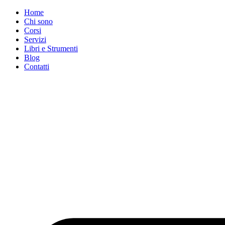
Vai
Home
al
Chi sono
contenuto
Corsi
Servizi
Libri e Strumenti
Blog
Contatti