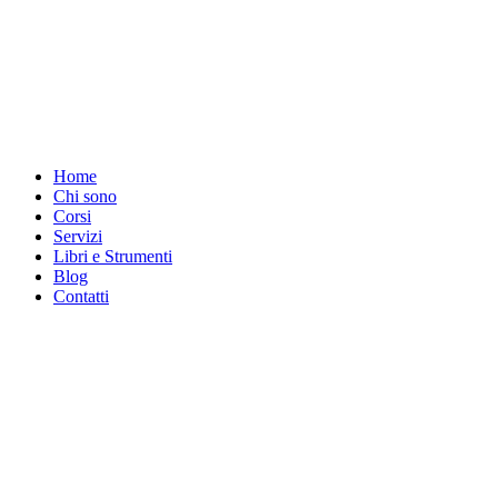
Home
Chi sono
Corsi
Servizi
Libri e Strumenti
Blog
Contatti