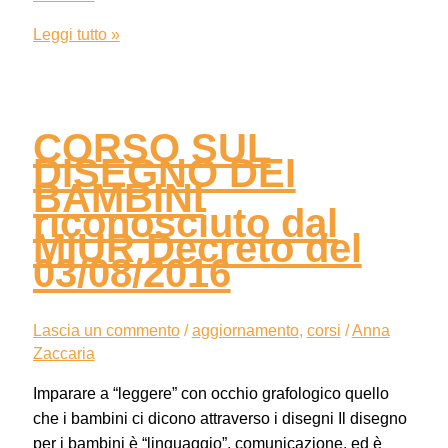
Leggi tutto »
CORSO SUL
DISEGNO DEI
BAMBINI
riconosciuto dal
MIUR Decreto del
03/08/2016
Lascia un commento
/
aggiornamento
,
corsi
/
Anna
Zaccaria
Imparare a “leggere” con occhio grafologico quello
che i bambini ci dicono attraverso i disegni Il disegno
per i bambini è “linguaggio”, comunicazione, ed è