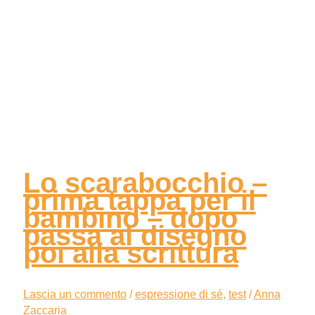
Lo scarabocchio –
prima tappa per il
bambino – dopo
passa al disegno
poi alla scrittura
Lascia un commento
/
espressione di sé
,
test
/
Anna
Zaccaria